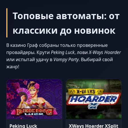
Топовые автоматы: от
классики до новинок
В казино Граф собраны только проверенные
провайдеры. Крути
Peking Luck
, лови
X-Ways Hoarder
или испытай удачу в
Vampy Party
. Выбирай свой
жанр!
Peking Luck
XWays Hoarder XSplit