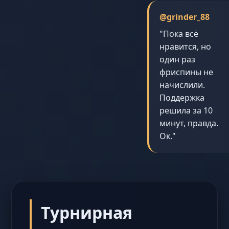
@grinder_88
"Пока всё
нравится, но
один раз
фриспины не
начислили.
Поддержка
решила за 10
минут, правда.
Ок."
Турнирная