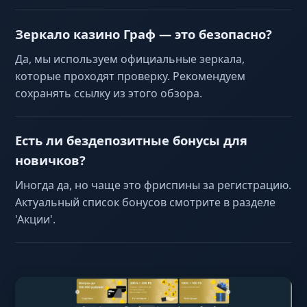
Зеркало казино Граф — это безопасно?
Да, мы используем официальные зеркала,
которые проходят проверку. Рекомендуем
сохранять ссылку из этого обзора.
Есть ли бездепозитные бонусы для
новичков?
Иногда да, но чаще это фриспины за регистрацию.
Актуальный список бонусов смотрите в разделе
'Акции'.