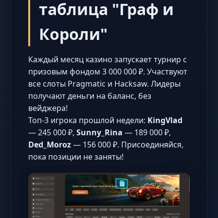
таблица "Граф и
Короли"
Каждый месяц казино запускает турнир с
призовым фондом 3 000 000 ₽. Участвуют
все слоты Pragmatic и Hacksaw. Лидеры
получают деньги на баланс, без
вейджера!
Топ-3 игрока прошлой недели:
KingVlad
— 245 000 ₽,
Sunny_Rina
— 189 000 ₽,
Ded_Moroz
— 156 000 ₽. Присоединяйся,
пока позиции не заняты!