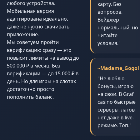
любого устройства.
карту. Без
Мобильная версия
вопросов.
адаптирована идеально,
Вейджер
даже не нужно скачивать
нормальный, но
приложение.
читайте
Мы советуем пройти
условия."
верификацию сразу — это
повысит лимиты на вывод до
500 000 ₽ в месяц. Без
~Madame_Gogol
верификации — до 15 000 ₽ в
"Не люблю
день. Но для игры на слотах
бонусы, играю
достаточно просто
на свои. В Graf
пополнить баланс.
casino быстрые
серверы, лагов
нет даже в live-
режиме. Топ."